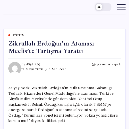
Skip
to
content
EĞITIM
Zikrullah Erdoğan’ın Ataması
Meclis’te Tartışma Yarattı
Zikrullah
By
Ayşe Koç
yorumlar kapalı
Erdoğan’ın
13 Mayıs 2026
1 Min Read
Ataması
Meclis’te
Tartışma
33 yaşındaki Zikrullah Erdoğan’ın Milli Savunma Bakanlığı
Yarattı
Tedarik Hizmetleri Genel Müdürlüğü’ne atanması, Türkiye
için
Büyük Millet Meclisi’nde gündem oldu. Yeni Yol Grup
Başkanvekili Selçuk Özdağ, konuyla ilgili olarak TBMM’ye
önerge sunarak Erdoğan’ın atanma sürecini sorguladı.
Özdağ, “Kurumlara yönetici mi bulunuyor, yoksa yöneticilere
kurum mu?” diyerek dikkat çekti.