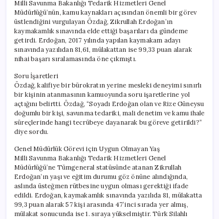
Milli Savunma Bakanlığı Tedarik Hizmetleri Genel
Müdürlüğü’nün, kamu kaynakları açısından önemli bir görev
üstlendiğini vurgulayan Özdağ, Zikrullah Erdoğan’ın
kaymakamlık sınavında elde ettiği başarıları da gündeme
getirdi. Erdoğan, 2017 yılında yapılan kaymakam adayı
sınavında yazılıdan 81,61, mülakattan ise 99,33 puan alarak
nihai başarı sıralamasında öne çıkmıştı.
Soru İşaretleri
Özdağ, kalifiye bir bürokratın yerine mesleki deneyimi sınırlı
bir kişinin atanmasının kamuoyunda soru işaretlerine yol
açtığını belirtti. Özdağ, “Soyadı Erdoğan olan ve Rize Güneysu
doğumlu bir kişi, savunma tedariki, mali denetim ve kamu ihale
süreçlerinde hangi tecrübeye dayanarak bu göreve getirildi?”
diye sordu.
Genel Müdürlük Görevi için Uygun Olmayan Yaş
Milli Savunma Bakanlığı Tedarik Hizmetleri Genel
Müdürlüğü’ne Tümgeneral statüsünde atanan Zikrullah
Erdoğan’ın yaşı ve eğitim durumu göz önüne alındığında,
aslında üsteğmen rütbesine uygun olması gerektiği ifade
edildi. Erdoğan, kaymakamlık sınavında yazılıda 81, mülakatta
99,3 puan alarak 57 kişi arasında 47’inci sırada yer almış,
mülakat sonucunda ise 1. sıraya yükselmiştir. Türk Silahlı