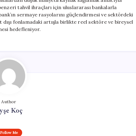
yasalardan düşük maliyetli kaynak sağlamak amacıyla
nzeri tahvil ihraçları için uluslararası bankalarla
kbank’ın sermaye rasyolarını güçlendirmesi ve sektördeki
 dışı fonlamadaki artışla birlikte reel sektöre ve bireysel
mesi hedefleniyor.
Author
yşe Koç
Follow Me