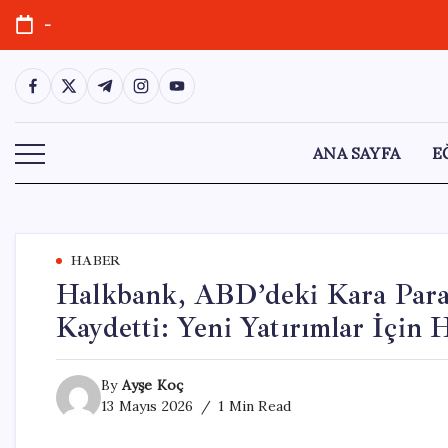
Skip
-
to
content
https://www.facebook.com/
https://twitter.com/
https://t.me/
https://www.instagram.com/
https://youtube.com/
ANA SAYFA
E
HABER
Halkbank, ABD’deki Kara Para
Kaydetti: Yeni Yatırımlar İçin 
By
Ayşe Koç
13 Mayıs 2026
1 Min Read