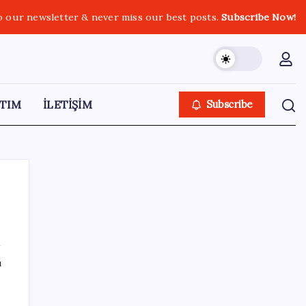
o our newsletter & never miss our best posts.
Subscribe Now!
TIM
İLETİŞİM
Subscribe
SON YAZILAR
ı
Yüksek Askeri Şura toplantısı için tarih belli
oldu: Terfi ve emeklilik dosyaları masada