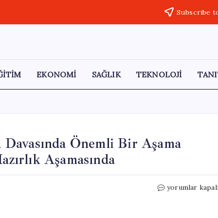
Subscribe t
ĞİTİM
EKONOMİ
SAĞLIK
TEKNOLOJİ
TANI
 Davasında Önemli Bir Aşama
Hazırlık Aşamasında
Halkbank,
yorumlar kapal
ABD’deki
Kara
Para