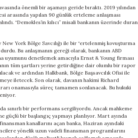
Davasında
asında önemli bir aşamayı geride bıraktı. 2019 yılından
Önemli
si arasında yapılan 90 günlük erteleme anlaşması
Bir
lındı. “Demokles’in kılıcı” misali bankanın üzerinde duran
Aşama
Kaydetti:
Yeni
New York Bölge Savcılığı ile bir “ertelenmiş kovuşturma
Yatırımlar
rdurdu. Bu anlaşmanın gereği olarak, bankanın ABD
İçin
rına uyumunu denetlemek amacıyla Ernst & Young firması
Hazırlık
Aşamasında
nın tüm şartları yerine getirdiğine dair olumlu bir rapor
için
lacak ve ardından Halkbank, Bölge Başsavcılık Ofisi ile
emeye iletecek. Son olarak, davanın hakimi Richard
ararı onamasıyla süreç tamamen sonlanacak. Bu hukuki
eniyor.
arda sınırlı bir performans sergiliyordu. Ancak mahkeme
e güçlü bir başlangıç yapmayı planlıyor. Mart ayında
finansman kanallarını açan banka, Haziran ayındaki
cilere yönelik uzun vadeli finansman programlarını