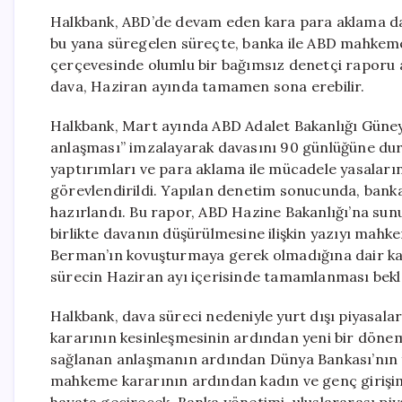
Halkbank, ABD’de devam eden kara para aklama dav
bu yana süregelen süreçte, banka ile ABD mahkeme
çerçevesinde olumlu bir bağımsız denetçi raporu a
dava, Haziran ayında tamamen sona erebilir.
Halkbank, Mart ayında ABD Adalet Bakanlığı Güney 
anlaşması” imzalayarak davasını 90 günlüğüne du
yaptırımları ve para aklama ile mücadele yasala
görevlendirildi. Yapılan denetim sonucunda, banka
hazırlandı. Bu rapor, ABD Hazine Bakanlığı’na sunu
birlikte davanın düşürülmesine ilişkin yazıyı mahk
Berman’ın kovuşturmaya gerek olmadığına dair k
sürecin Haziran ayı içerisinde tamamlanması bekl
Halkbank, dava süreci nedeniyle yurt dışı piyasal
kararının kesinleşmesinin ardından yeni bir dönem
sağlanan anlaşmanın ardından Dünya Bankası’nın 
mahkeme kararının ardından kadın ve genç girişim