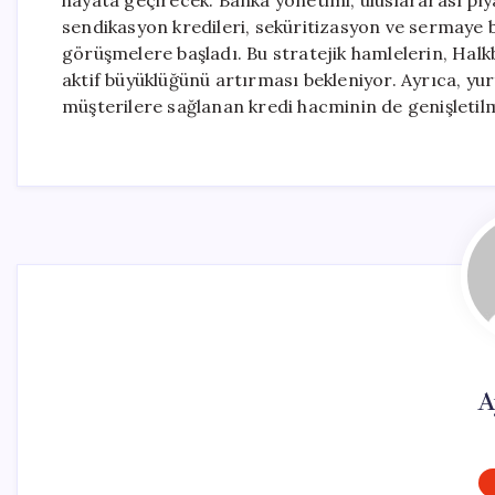
hayata geçirecek. Banka yönetimi, uluslararası pi
sendikasyon kredileri, seküritizasyon ve sermaye be
görüşmelere başladı. Bu stratejik hamlelerin, Hal
aktif büyüklüğünü artırması bekleniyor. Ayrıca, yurt
müşterilere sağlanan kredi hacminin de genişletil
A