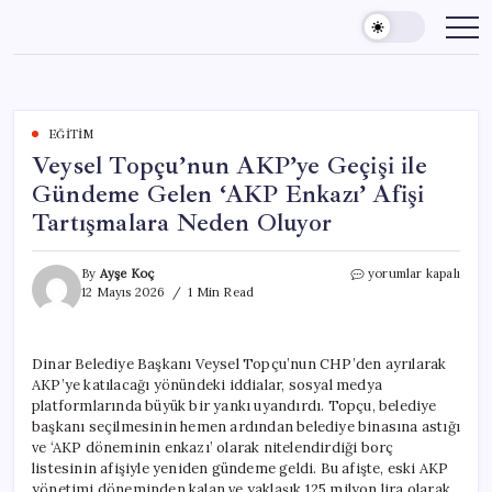
Skip
to
content
EĞITIM
Veysel Topçu’nun AKP’ye Geçişi ile
Gündeme Gelen ‘AKP Enkazı’ Afişi
Tartışmalara Neden Oluyor
Veysel
By
Ayşe Koç
yorumlar kapalı
Topçu’nun
12 Mayıs 2026
1 Min Read
AKP’ye
Geçişi
ile
Dinar Belediye Başkanı Veysel Topçu’nun CHP’den ayrılarak
Gündeme
AKP’ye katılacağı yönündeki iddialar, sosyal medya
Gelen
‘AKP
platformlarında büyük bir yankı uyandırdı. Topçu, belediye
Enkazı’
başkanı seçilmesinin hemen ardından belediye binasına astığı
Afişi
ve ‘AKP döneminin enkazı’ olarak nitelendirdiği borç
Tartışmalara
listesinin afişiyle yeniden gündeme geldi. Bu afişte, eski AKP
Neden
yönetimi döneminden kalan ve yaklaşık 125 milyon lira olarak