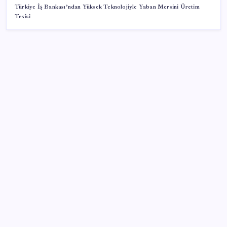
Türkiye İş Bankası’ndan Yüksek Teknolojiyle Yaban Mersini Üretim
Tesisi
SON YAZILAR
Yüksek Askeri Şura toplantısı için tarih belli oldu:
Terfi ve emeklilik dosyaları masada
Yeni iPhone Daha Pahalı Olacak: iPhone 18 Pro için
Ciddi Fiyat Artışı
BAU Hub Invest Yatırım Programı kapsamında 2
yılda 200 milyon Türk lirası tutarında yatırım desteği