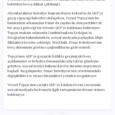
Oluyor
belirtilen borca dikkat çekilmişti.
için
Afyonkarahisar Belediye Başkanı Burcu Köksal’ın da AKP’ye
geçiş yapacağı haberleri dolaşırken, Veysel Topçu’nun bu
hamlesinin arkasından Dinar’da yapılacak olan partililer ile
bir araya geleceği bir törenle AKP’ye katılması bekleniyor.
Topçu, makam odasında Cumhurbaşkanı Erdoğan’ın
fotoğrafını bulundururken, sosyal medyada paylaşılan afişle
dikkatleri üzerine çekmişti. Yerel halk, Dinar Belediyesi’nin
borç durumunu görünce şaşkınlıklarını gizleyemedi.
Topçu’nun AKP’ye geçişiyle birlikte geçmişteki borç
açıklamaları ve belediye binasındaki afiş tekrar gündeme
gelirken, sosyal medya kullanıcıları bu durumu eleştirmeye
başladı. Bu gelişmeler, Dinar Belediyesi’nin yönetimindeki
değişiklikleri ve siyasi dinamikleri yeniden sorgulatıyor.
Veysel Topçu’nun yarınki AKP’ye katılım töreni öncesinde,
sosyal medyada bu konuyla ilgili tartışmaların devam etmesi
bekleniyor.