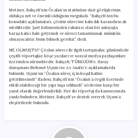
Metiner, Bahçeli’nin Öcalan’ın statüsüne dair görüşlerinin
oldukça net ve önemli olduğunu vurguladı. “Bahçeli’nin bu
konudaki açıklamaları, çözüm sürecine kalıcılık kazandıracak
niteliktedir. Şart kelimesinden rahatsız olan bir anlayışla
barışı kalıcı hale getirmek ve süreci tamamlamak mümkün
olmayacaktır, bunu bilmek gerekir,” dedi.
NE OLMUŞTU? Çözüm süreci ile ilgili tartışmalar, günümüzde
çeşitli röportajlar, köşe yazıları ve sosyal medya paylaşımları
üzerinden sürmektedir. Bahçeli, TÜRKGÜN’e, Saray
danışmanı Mehmet Uçum ise AA Analiz’e açıklamalarda
bulundu. Uçum’un “Öcalan süreç için koşul haline
getirilmemeli” ifadesi, Bahçeli’nin “Öcalan’a örgüt üzerinde
etkili olabileceği bir yapı inşa edilmeli” sözlerine karşı bir
yanıt olarak değerlendirildi. Her iki röportaj da kamuoyunda
yankı bulurken, Metiner, Bahçeli’ye destek vererek Uçum’a
eleştirilerde bulundu.