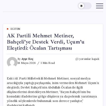
Skip
to
content
EĞITIM
AK Partili Mehmet Metiner,
Bahçeli’ye Destek Verdi, Uçum’u
Eleştirdi: Öcalan Tartışması
AK
By
Ayşe Koç
yorumlar kapalı
Partili
18 Mayıs 2026
1 Min Read
Mehmet
Metiner,
Bahçeli’ye
Eski AK Parti Milletvekili Mehmet Metiner, sosyal medya
Destek
aracılığıyla yaptığı paylaşımla, isim vermeden Mehmet Uçum’u
Verdi,
Uçum’u
eleştirdi. Devlet Bahçeli’nin Abdullah Öcalan ile ilgili
Eleştirdi:
düşüncelerini destekleyen Metiner, “Sayın Bahçeli’nin bu
Öcalan
konudaki ifadelerine gölge düşüren ya da polemik yaratmaya
Tartışması
yönelik söylemlerde bulunmak son derece yanlıştır,”
için
ifadelerini kullandı.