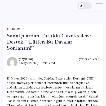
Skip
to
content
EĞITIM
Sanatçılardan Tutuklu Gazetecilere
Destek: “Lütfen Bu Davalar
Sonlansın!”
Sanatçılardan
By
Ayşe Koç
yorumlar kapalı
Tutuklu
18 Mayıs 2026
1 Min Read
Gazetecilere
Destek:
“Lütfen
18 Mayıs 2026 tarihinde, Çağdaş Gazeteciler Derneği (ÇGD)
Bu
sosyal medya platformları üzerinden, ünlü sanatçılar ve
Davalar
Sonlansın!”
aydınların tutuklu gazetecilere destek mesajlarını paylaştı.
için
Matematikçi Ali Nesin, Türkiye’de eğitim almış, yazan, çizen
ve hapse girmemiş kaç kişinin olduğunu sorgulayarak, “Kemal
Tahir, Nazım Hikmet, Aziz Nesin gibi isimlerin mirası altında,
ülkemizde hala bu durumun sürmesi üzücü. Başka bir Türkiye