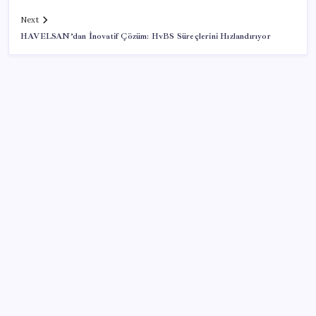
Next
HAVELSAN’dan İnovatif Çözüm: HvBS Süreçlerini Hızlandırıyor
SON YAZILAR
Yüksek Askeri Şura toplantısı için tarih belli oldu:
Terfi ve emeklilik dosyaları masada
Yeni iPhone Daha Pahalı Olacak: iPhone 18 Pro için
Ciddi Fiyat Artışı
BAU Hub Invest Yatırım Programı kapsamında 2
yılda 200 milyon Türk lirası tutarında yatırım desteği