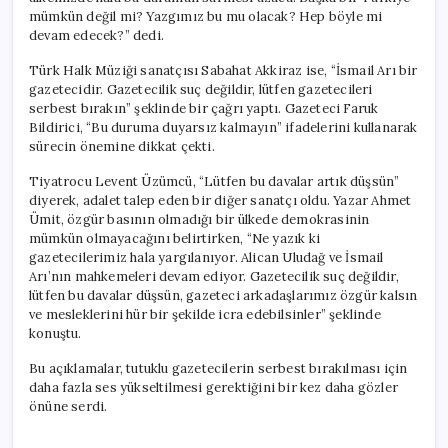
mümkün değil mi? Yazgımız bu mu olacak? Hep böyle mi
devam edecek?” dedi.
Türk Halk Müziği sanatçısı Sabahat Akkiraz ise, “İsmail Arı bir
gazetecidir. Gazetecilik suç değildir, lütfen gazetecileri
serbest bırakın” şeklinde bir çağrı yaptı. Gazeteci Faruk
Bildirici, “Bu duruma duyarsız kalmayın” ifadelerini kullanarak
sürecin önemine dikkat çekti.
Tiyatrocu Levent Üzümcü, “Lütfen bu davalar artık düşsün”
diyerek, adalet talep eden bir diğer sanatçı oldu. Yazar Ahmet
Ümit, özgür basının olmadığı bir ülkede demokrasinin
mümkün olmayacağını belirtirken, “Ne yazık ki
gazetecilerimiz hala yargılanıyor. Alican Uludağ ve İsmail
Arı’nın mahkemeleri devam ediyor. Gazetecilik suç değildir,
lütfen bu davalar düşsün, gazeteci arkadaşlarımız özgür kalsın
ve mesleklerini hür bir şekilde icra edebilsinler” şeklinde
konuştu.
Bu açıklamalar, tutuklu gazetecilerin serbest bırakılması için
daha fazla ses yükseltilmesi gerektiğini bir kez daha gözler
önüne serdi.