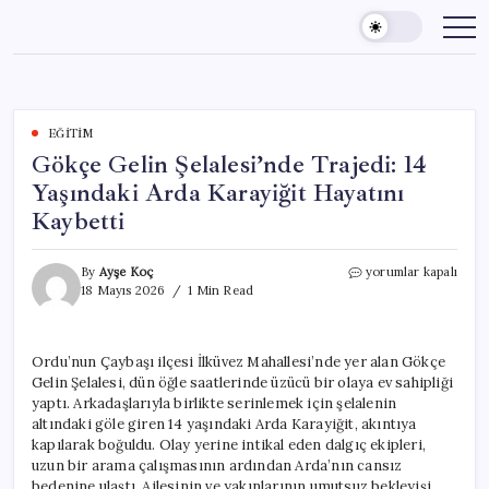
Skip
to
content
EĞITIM
Gökçe Gelin Şelalesi’nde Trajedi: 14
Yaşındaki Arda Karayiğit Hayatını
Kaybetti
Gökçe
By
Ayşe Koç
yorumlar kapalı
Gelin
18 Mayıs 2026
1 Min Read
Şelalesi’nde
Trajedi:
14
Ordu’nun Çaybaşı ilçesi İlküvez Mahallesi’nde yer alan Gökçe
Yaşındaki
Gelin Şelalesi, dün öğle saatlerinde üzücü bir olaya ev sahipliği
Arda
Karayiğit
yaptı. Arkadaşlarıyla birlikte serinlemek için şelalenin
Hayatını
altındaki göle giren 14 yaşındaki Arda Karayiğit, akıntıya
Kaybetti
kapılarak boğuldu. Olay yerine intikal eden dalgıç ekipleri,
için
uzun bir arama çalışmasının ardından Arda’nın cansız
bedenine ulaştı. Ailesinin ve yakınlarının umutsuz bekleyişi,