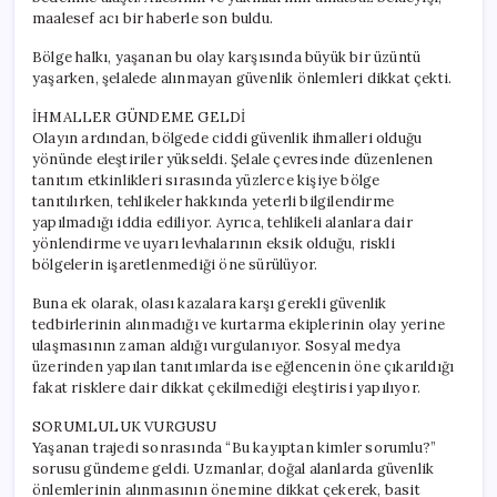
maalesef acı bir haberle son buldu.
Bölge halkı, yaşanan bu olay karşısında büyük bir üzüntü
yaşarken, şelalede alınmayan güvenlik önlemleri dikkat çekti.
İHMALLER GÜNDEME GELDİ
Olayın ardından, bölgede ciddi güvenlik ihmalleri olduğu
yönünde eleştiriler yükseldi. Şelale çevresinde düzenlenen
tanıtım etkinlikleri sırasında yüzlerce kişiye bölge
tanıtılırken, tehlikeler hakkında yeterli bilgilendirme
yapılmadığı iddia ediliyor. Ayrıca, tehlikeli alanlara dair
yönlendirme ve uyarı levhalarının eksik olduğu, riskli
bölgelerin işaretlenmediği öne sürülüyor.
Buna ek olarak, olası kazalara karşı gerekli güvenlik
tedbirlerinin alınmadığı ve kurtarma ekiplerinin olay yerine
ulaşmasının zaman aldığı vurgulanıyor. Sosyal medya
üzerinden yapılan tanıtımlarda ise eğlencenin öne çıkarıldığı
fakat risklere dair dikkat çekilmediği eleştirisi yapılıyor.
SORUMLULUK VURGUSU
Yaşanan trajedi sonrasında “Bu kayıptan kimler sorumlu?”
sorusu gündeme geldi. Uzmanlar, doğal alanlarda güvenlik
önlemlerinin alınmasının önemine dikkat çekerek, basit