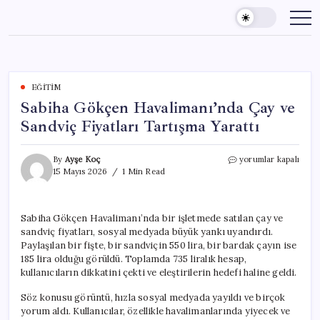
Skip
to
content
EĞITIM
Sabiha Gökçen Havalimanı’nda Çay ve
Sandviç Fiyatları Tartışma Yarattı
Sabiha
By
Ayşe Koç
yorumlar kapalı
Gökçen
15 Mayıs 2026
1 Min Read
Havalimanı’nda
Çay
ve
Sabiha Gökçen Havalimanı’nda bir işletmede satılan çay ve
Sandviç
sandviç fiyatları, sosyal medyada büyük yankı uyandırdı.
Fiyatları
Tartışma
Paylaşılan bir fişte, bir sandviçin 550 lira, bir bardak çayın ise
Yarattı
185 lira olduğu görüldü. Toplamda 735 liralık hesap,
için
kullanıcıların dikkatini çekti ve eleştirilerin hedefi haline geldi.
Söz konusu görüntü, hızla sosyal medyada yayıldı ve birçok
yorum aldı. Kullanıcılar, özellikle havalimanlarında yiyecek ve